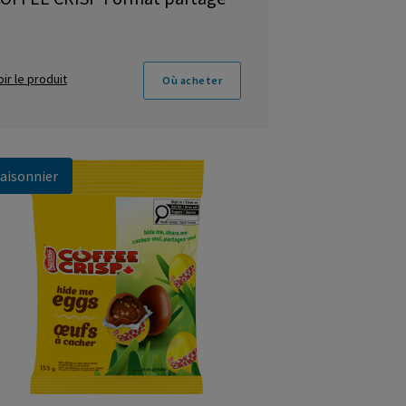
oir le produit
Où acheter
aisonnier