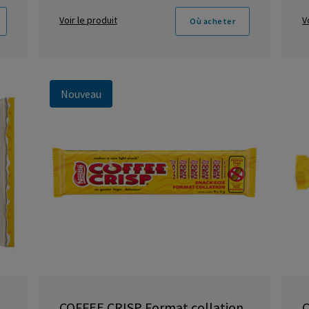
Voir le produit
V
Où acheter
Nouveau
COFFEE CRISP Format collation
C