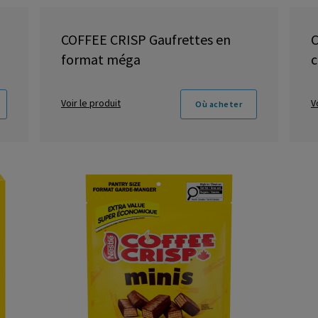
COFFEE CRISP Gaufrettes en
C
format méga
c
Voir le produit
V
Où acheter