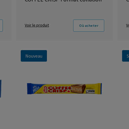
Voir le produit
V
Où acheter
Nouveau
S