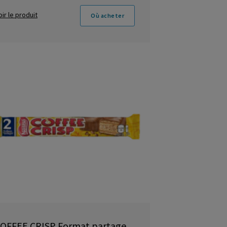
oir le produit
Où acheter
OFFEE CRISP Format partage