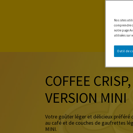
Nos sites uti
comprendre co
notre page Avi
utilisées sur 
Outil de 
COFFEE CRISP
VERSION MINI
Votre goûter léger et délicieux préfér
au café et de couches de gaufrettes lég
MINI.