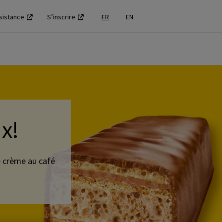
sistance
S’inscrire
FR
EN
x!
de crème au café