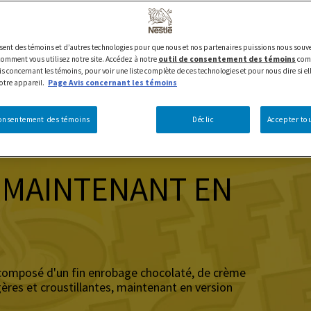
lisent des témoins et d’autres technologies pour que nous et nos partenaires puissions nous souve
mment vous utilisez notre site. Accédez à notre
outil de consentement des témoins
comm
s concernant les témoins, pour voir une liste complète de ces technologies et pour nous dire si el
votre appareil.
Page Avis concernant les témoins
consentement des témoins
Déclic
Accepter tou
, MAINTENANT EN
é composé d'un fin enrobage chocolaté, de crème
ères et croustillantes, maintenant en version