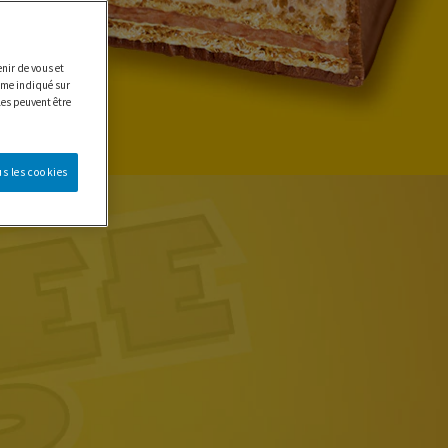
nir de vous et
e indiqué sur
les peuvent être
s les cookies