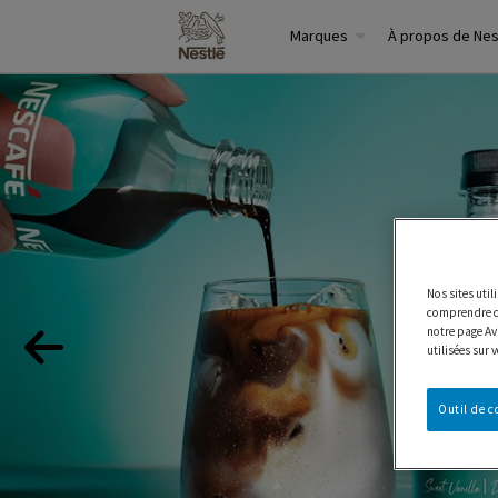
Marques
À propos de Ne
Nos sites uti
comprendre co
notre page Avi
utilisées sur 
Outil de 