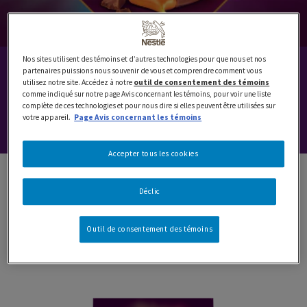
Nos sites utilisent des témoins et d’autres technologies pour que nous et nos
QUALITY STREET
partenaires puissions nous souvenir de vous et comprendre comment vous
utilisez notre site. Accédez à notre
outil de consentement des témoins
comme indiqué sur notre page Avis concernant les témoins, pour voir une liste
complète de ces technologies et pour nous dire si elles peuvent être utilisées sur
Une tradition de moments magiques depuis 1890.
votre appareil.
Page Avis concernant les témoins
Accepter tous les cookies
Déclic
Agitez-les, cherchez-les et triez-les
selon vos favoris!
Outil de consentement des témoins