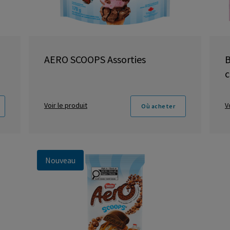
AERO SCOOPS Assorties
B
c
Voir le produit
V
Où acheter
Nouveau