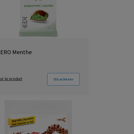
AERO Menthe
oir le produit
Où acheter