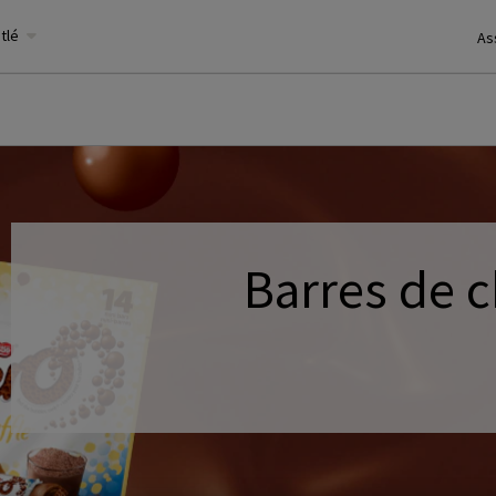
stlé
As
Barres de 