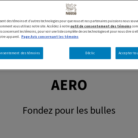
lisent des témoins et d’autres technologies pour que nous et nos partenaires puissions nous souve
mment vous utilisez notre site. Accédez à notre
outil de consentement des témoins
comm
s concernant les témoins, pour voir une liste complète de ces technologies et pour nous dire si el
votre appareil.
Page Avis concernant les témoins
consentement des témoins
Déclic
Accepter tou
AERO
Fondez pour les bulles