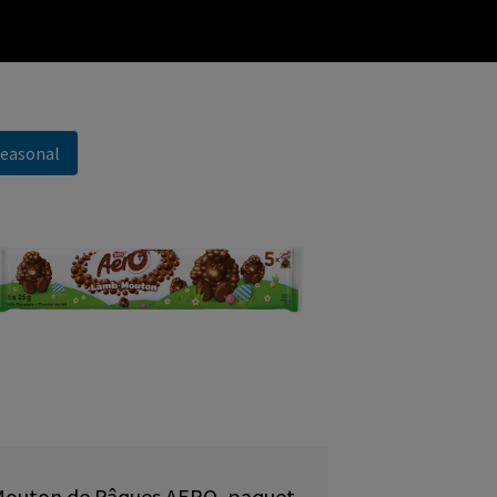
easonal
outon de Pâques AERO, paquet