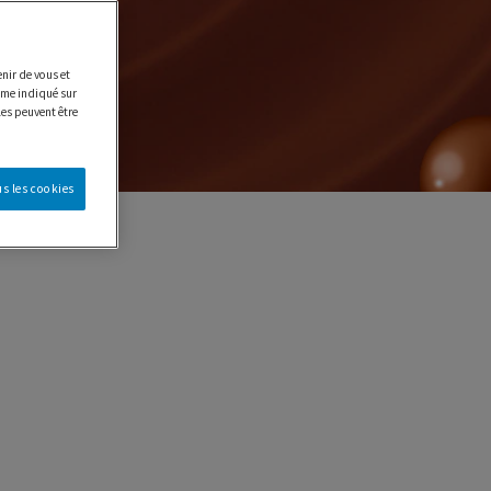
nir de vous et
e indiqué sur
les peuvent être
s les cookies