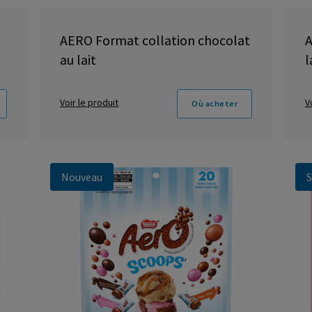
AERO Format collation chocolat
A
au lait
l
Voir le produit
V
Où acheter
Nouveau
S