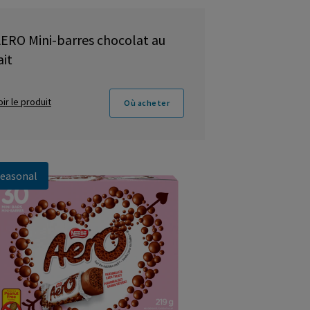
ERO Mini-barres chocolat au
ait
oir le produit
Où acheter
easonal