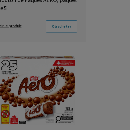
e 5
oir le produit
Où acheter