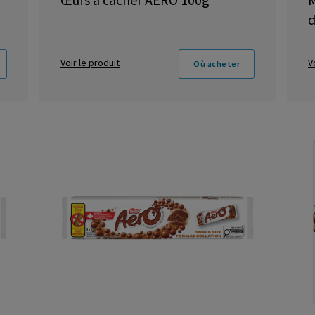
d
Voir le produit
V
Où acheter