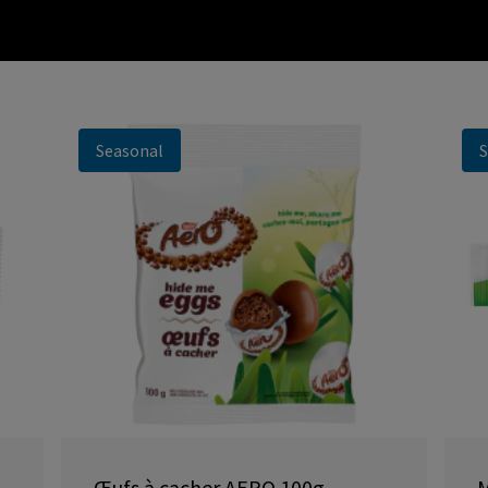
Seasonal
S
Œufs à cacher AERO 100g
M