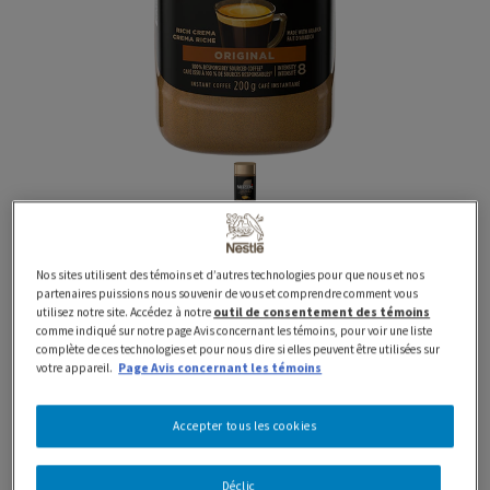
200 g
GOLD
NESCAFE GOLD Café
Nos sites utilisent des témoins et d’autres technologies pour que nous et nos
partenaires puissions nous souvenir de vous et comprendre comment vous
Espresso Instantané
utilisez notre site. Accédez à notre
outil de consentement des témoins
comme indiqué sur notre page Avis concernant les témoins, pour voir une liste
complète de ces technologies et pour nous dire si elles peuvent être utilisées sur
votre appareil.
Page Avis concernant les témoins
Le café espresso instantané NESCAFÉ GOLD de qualité
supérieure (200 g) dépasse toutes les attentes en
Accepter tous les cookies
matière de café instantané. Préparez-vous une tasse
d’espresso onctueux avec une couche riche de crema.
Déclic