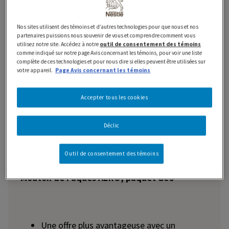
Nos sites utilisent des témoins et d’autres technologies pour que nous et nos
partenaires puissions nous souvenir de vous et comprendre comment vous
utilisez notre site. Accédez à notre
outil de consentement des témoins
comme indiqué sur notre page Avis concernant les témoins, pour voir une liste
complète de ces technologies et pour nous dire si elles peuvent être utilisées sur
Caractéristiques et avantages
votre appareil.
Page Avis concernant les témoins
Information nutritionnelle
Accepter tous les cookies
Ingrédients
Déclic
Outil de consentement des témoins
Mouton de Pâques AERO, paquet de 5
Une offre plus avantageuse avec un