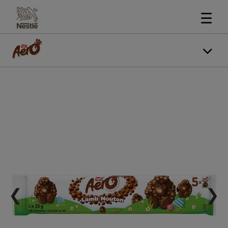
☰
❮
❯