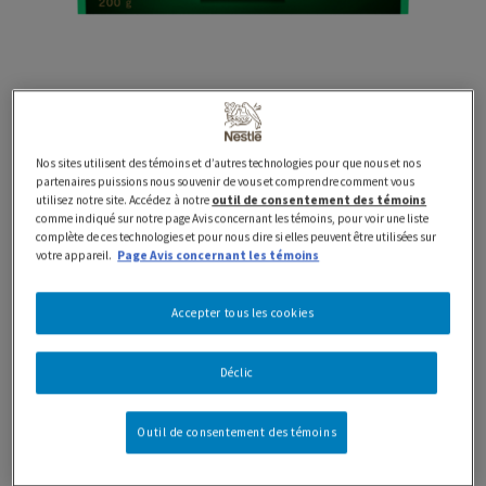
Nos sites utilisent des témoins et d’autres technologies pour que nous et nos
partenaires puissions nous souvenir de vous et comprendre comment vous
utilisez notre site. Accédez à notre
outil de consentement des témoins
comme indiqué sur notre page Avis concernant les témoins, pour voir une liste
200g
AFTER EIGHT
complète de ces technologies et pour nous dire si elles peuvent être utilisées sur
AFTER EIGHT Menthes
votre appareil.
Page Avis concernant les témoins
Accepter tous les cookies
Recevez avec classe grâce aux menthes NESTLÉ AFTER
EIGHT. La combinaison parfaite de fondant à la menthe
Déclic
enrobé de chocolat noir, emballé séparément dans un
sachet spécial pour une gâterie délicate. Idéal pour
partager entre amis et en famille. Les bons moments
Outil de consentement des témoins
commencent avec AFTER EIGHT!