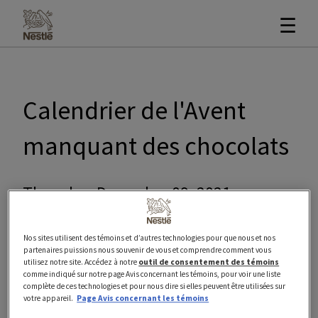
☰
Calendrier de l'Avent
manquant des chocolats
Thursday, December 09, 2021
Nous voulons que chaque jour de votre compte
Nos sites utilisent des témoins et d’autres technologies pour que nous et nos
avant Noël soit excitant et amusant ! Nous
partenaires puissions nous souvenir de vous et comprendre comment vous
utilisez notre site. Accédez à notre
outil de consentement des témoins
sommes désolés d'apprendre que votre calendrier
comme indiqué sur notre page Avis concernant les témoins, pour voir une liste
de l'avent avait des chocolats manquants.
complète de ces technologies et pour nous dire si elles peuvent être utilisées sur
votre appareil.
Page Avis concernant les témoins
Nous vous assurons que de nombreuses mesures