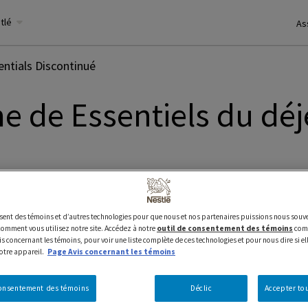
stlé
As
entials Discontinué
e de Essentiels du dé
07, 2023
lisent des témoins et d’autres technologies pour que nous et nos partenaires puissions nous souve
mment vous utilisez notre site. Accédez à notre
outil de consentement des témoins
comm
s concernant les témoins, pour voir une liste complète de ces technologies et pour nous dire si el
votre appareil.
Page Avis concernant les témoins
e décision de mettre fin à la production de sa gamme Essenti
urez ces produits depuis plusieurs années et nous tenons à 
consentement des témoins
Déclic
Accepter tou
 vie.