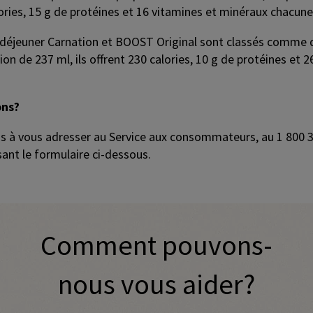
ries, 15 g de protéines et 16 vitamines et minéraux chacune
du déjeuner Carnation et BOOST Original sont classés comme 
ion de 237 ml, ils offrent 230 calories, 10 g de protéines et
ons?
as à vous adresser au Service aux consommateurs, au 1 800 3
nt le formulaire ci-dessous.
tent and call-to-action buttons. Use tab to navigate.
Comment pouvons-
nous vous aider?