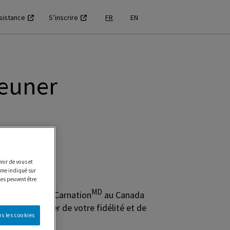
sistance
S’inscrire
FR
EN
jeuner
nir de vous et
e indiqué sur
les peuvent être
MD
els du déjeuner Carnation
au Canada
vous remercier de votre fidélité et de
s les cookies