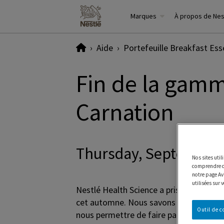
Marques
À propos de Ne
Home
Aide
Portefeuille Breakfast Ess
Fin de la gamm
Carnation
Thursday, September 
Nos sites uti
comprendre co
notre page Avi
utilisées sur 
Nestlé Health Science a pris la difficil
cet automne. Nous savons que vous savo
Outil de 
nous permettre de faire partie de votre