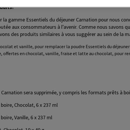
oduits?
er la gamme Essentiels du déjeuner Carnation pour nous co
ajoutée aux consommateurs à l’avenir. Comme nous savons qu
ons des produits similaires à vous suggérer au sein de la 
ocolat et vanille, pour remplacer la poudre Essentiels du déjeune
 offertes en chocolat, vanille, fraise et latte au chocolat, pour r
arnation sera supprimée, y compris les formats prêts à boir
 boire, Chocolat, 6 x 237 ml
boire, Vanille, 6 x 237 ml
, Chocolat, 10 x 40 g