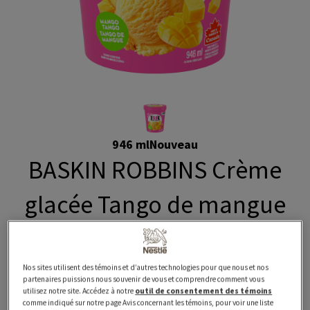
946 ml
Nouveau
BASKIN ROBBINS Crème
glacée Tango de mangue
La crème glacée BASKIN ROBBINS Tango de mangue
est maintenant offerte ici! Cette crème glacée à la
Nos sites utilisent des témoins et d’autres technologies pour que nous et nos
mangue avec un tourbillon à la mangue acidulée est
partenaires puissions nous souvenir de vous et comprendre comment vous
utilisez notre site. Accédez à notre
outil de consentement des témoins
préparée avec du lait 100 % canadien, sans arômes
comme indiqué sur notre page Avis concernant les témoins, pour voir une liste