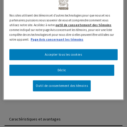
saveur plus douce et plus crémeuse est si agréable que
nous l'avons nommée deux fois. Les bouchées de
Nos sites utilisent des témoins et d’autres technologies pour que nous et nos
gaufrettes miniatures croustillantes, avec un mélange
partenaires puissions nous souvenir de vous et comprendre comment vous
utilisez notre site. Accédez à notre
outil de consentement des témoins
harmonieux de crème au café et de fin enrobage
comme indiqué sur notre page Avis concernant les témoins, pour voir une liste
chocolaté, sont un pur délice canadien. Faites d'arômes
complète de ces technologies et pour nous dire si elles peuvent être utilisées sur
votre appareil.
Page Avis concernant les témoins
naturels, ces délicieuses bouchées ont un goût
parfaitement équilibré pour un remontant du matin, de
Accepter tous les cookies
l'après-midi ou du soir! Y a-t-il quelque chose de plus
canadien que COFFEE CRISP? Une COFFEE CRISP
Double double!
Déclic
Où acheter
Outil de consentement des témoins
Caractéristiques et avantages