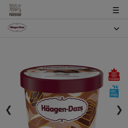
☰
❮
❯