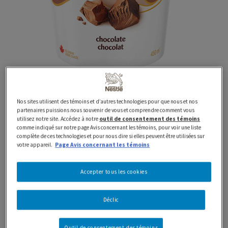
Nos sites utilisent des témoins et d’autres technologies pour que nous et nos
450 ml
Classiques
Contenants
partenaires puissions nous souvenir de vous et comprendre comment vous
HAAGEN-DAZS Crème
utilisez notre site. Accédez à notre
outil de consentement des témoins
comme indiqué sur notre page Avis concernant les témoins, pour voir une liste
complète de ces technologies et pour nous dire si elles peuvent être utilisées sur
Glacée Chocolat
votre appareil.
Page Avis concernant les témoins
Accepter tous les cookies
Préparé avec fierté au Canada avec des produits laitiers
100 % canadiens
Déclic
Offrez-vous le goût irrésistible de la crème glacée
Outil de consentement des témoins