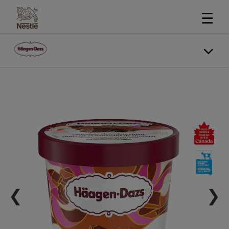
☰
❮
❯