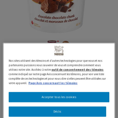
450 ml
Classiques
Contenants
HAAGEN-DAZS Crème
Nos sites utilisent des témoins et d’autres technologies pour que nous et nos
partenaires puissions nous souvenir de vous et comprendre comment vous
utilisez notre site. Accédez à notre
outil de consentement des témoins
glacée Chocolat et
comme indiqué sur notre page Avis concernant les témoins, pour voir une liste
complète de ces technologies et pour nous dire si elles peuvent être utilisées sur
votre appareil.
Page Avis concernant les témoins
morceaux de chocolat
Accepter tous les cookies
Préparé avec fierté au Canada avec des produits laitiers
100 % canadiens
Déclic