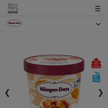
☰
❮
❯