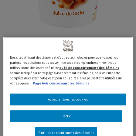
Nos sites utilisent des témoins et d’autres technologies pour que nous et nos
450 ml
Classiques
Contenants
partenaires puissions nous souvenir de vous et comprendre comment vous
utilisez notre site. Accédez à notre
outil de consentement des témoins
Crème glacée HÄAGEN-
comme indiqué sur notre page Avis concernant les témoins, pour voir une liste
complète de ces technologies et pour nous dire si elles peuvent être utilisées sur
votre appareil.
Page Avis concernant les témoins
DAZS Dulce de leche
Accepter tous les cookies
Offrez-vous le goût irrésistible de la crème glacée
HÄAGEN-DAZS Dulce de leche (450 ml). Depuis 1960,
Déclic
nous sommes guidés par la passion de transformer
uniquement les meilleurs ingrédients en une expérience
Outil de consentement des témoins