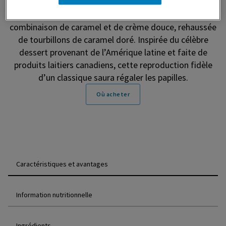
de crème glacée tout simplement extraordinaire. Notre
crème glacée Dulce de leche est une délicieuse
combinaison de caramel et de crème douce, rehaussée
de tourbillons de caramel doré. Inspirée du célèbre
dessert provenant de l’Amérique latine et faite de
produits laitiers canadiens, cette reproduction fidèle
d’un classique saura régaler les papilles.
Où acheter
Caractéristiques et avantages
Information nutritionnelle
Ingrédients