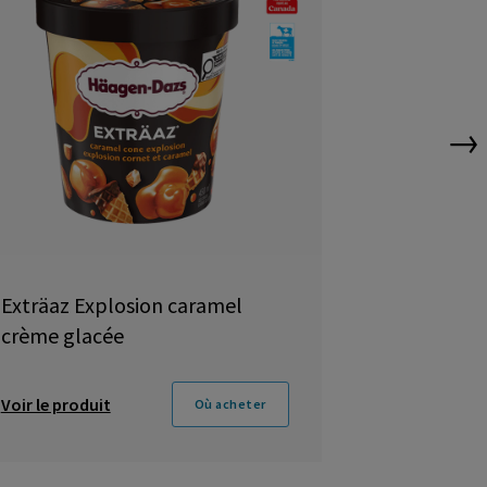
→
Exträaz Explosion caramel
HÄAGEN-D
crème glacée
Gâteau au 
Barres de
Voir le produit
Voir le produ
Où acheter