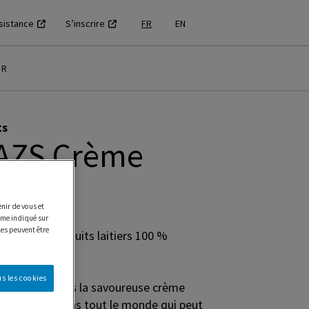
sistance
S’inscrire
FR
EN
ER
ts
AZS Crème
lle
nir de vous et
e indiqué sur
les peuvent être
 avec des produits laitiers 100 %
s les cookies
re! Offrez-vous la savoureuse crème
le. Ce n’est pas tout le monde qui peut