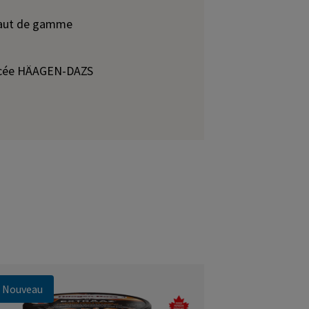
 haut de gamme
lacée HÄAGEN-DAZS
Nouveau