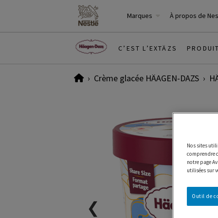
Marques
À propos de Ne
C’EST L’EXTÄZS
PRODUI
Home
Crème glacée HÄAGEN-DAZS
HÄ
Nos sites uti
comprendre co
notre page Avi
utilisées sur 
Outil de 
❮