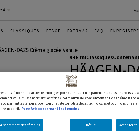
stlé
As
TS
CLASSIQUES
ÉTAGÉ
EXTRÄAZ
FAQ
ENREGISTR
AGEN-DAZS Crème glacée Vanille
946 ml
Classiques
Contenan
HÄAGEN-D
glacée Vani
lisent des témoins et d’autres technologies pour que nous et nos partenaires puissions nous souve
mment vous utilisez notre site. Accédez à notre
outil de consentement des témoins
comm
s concernant les témoins, pour voir une liste complète de ces technologies et pour nous dire si el
Préparé avec fierté au Canada
votre appareil.
Page Avis concernant les témoins
canadiens
consentement des témoins
Déclic
Accepter tou
Tout simplement extraordinai
❯
glacée HÄAGEN-DAZS à la vanil