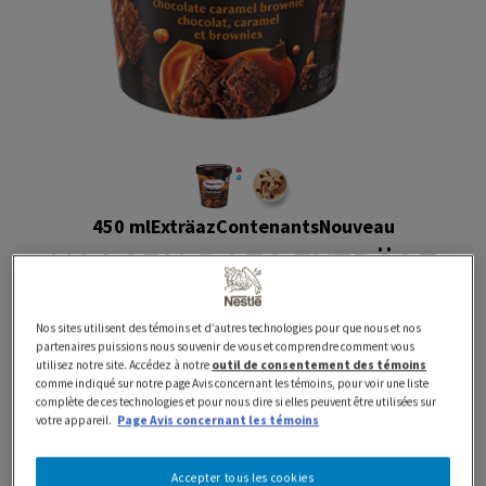
450 ml
Exträaz
Contenants
Nouveau
HAAGEN-DAZS EXTRÄAZ
Chocolate Caramel
Nos sites utilisent des témoins et d’autres technologies pour que nous et nos
partenaires puissions nous souvenir de vous et comprendre comment vous
Brownie Ice Cream
utilisez notre site. Accédez à notre
outil de consentement des témoins
comme indiqué sur notre page Avis concernant les témoins, pour voir une liste
complète de ces technologies et pour nous dire si elles peuvent être utilisées sur
votre appareil.
Page Avis concernant les témoins
Préparé avec fierté au Canada avec des produits laitiers
100 % canadiens
Accepter tous les cookies