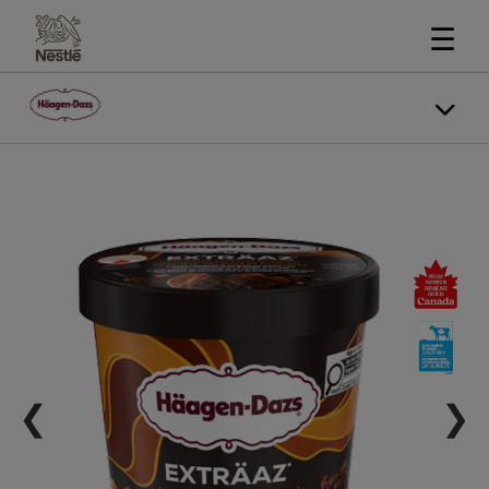
☰
❮
❯