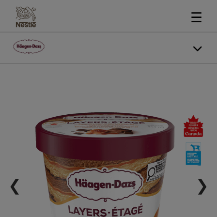
☰
❮
❯