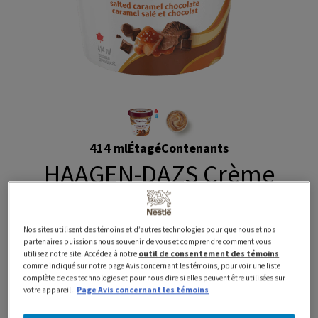
414 ml
Étagé
Contenants
HAAGEN-DAZS Crème
glacée EXTRÄAZ étagée au
Nos sites utilisent des témoins et d’autres technologies pour que nous et nos
caramel salé et au chocolat
partenaires puissions nous souvenir de vous et comprendre comment vous
utilisez notre site. Accédez à notre
outil de consentement des témoins
comme indiqué sur notre page Avis concernant les témoins, pour voir une liste
complète de ces technologies et pour nous dire si elles peuvent être utilisées sur
Préparé avec fierté au Canada avec des produits laitiers
votre appareil.
Page Avis concernant les témoins
100 % canadiens