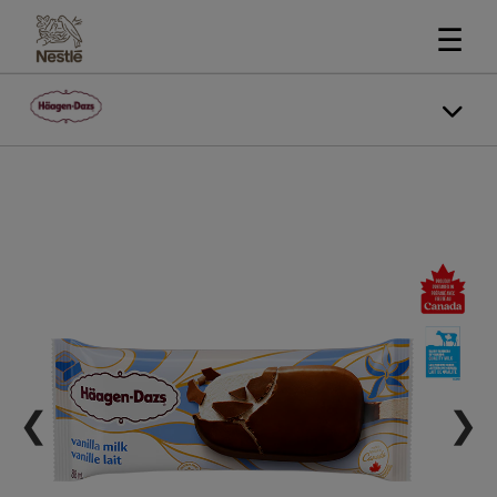
☰
❮
❯