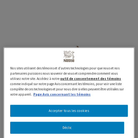
88 ml
Barres
Classiques
Nos sites utilisent des témoins et d’autres technologies pour que nous et nos
HAAGEN-DAZS HÄAGEN-
partenaires puissions nous souvenir de vous et comprendre comment vous
utilisez notre site. Accédez à notre
outil de consentement des témoins
comme indiqué sur notre page Avis concernant les témoins, pour voir une liste
DAZS Vanille Lait Barres de
complète de ces technologies et pour nous dire si elles peuvent être utilisées sur
votre appareil.
Page Avis concernant les témoins
Crème Glacée
Accepter tous les cookies
Préparé avec fierté au Canada avec des produits laitiers
Déclic
100 % canadiens