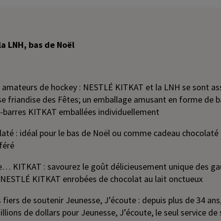
la LNH, bas de Noël
es amateurs de hockey : NESTLÉ KITKAT et la LNH se sont as
use friandise des Fêtes; un emballage amusant en forme de 
i-barres KITKAT emballées individuellement
até : idéal pour le bas de Noël ou comme cadeau chocolaté
féré
se… KITKAT : savourez le goût délicieusement unique des ga
s NESTLÉ KITKAT enrobées de chocolat au lait onctueux
iers de soutenir Jeunesse, J’écoute : depuis plus de 34 an
millions de dollars pour Jeunesse, J’écoute, le seul service d