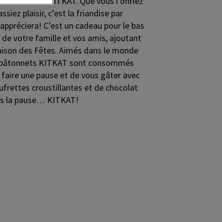
s mini-barres KITKAT. Que vous l’offriez
iez plaisir, c’est la friandise par
appréciera! C’est un cadeau pour le bas
 de votre famille et vos amis, ajoutant
saison des Fêtes. Aimés dans le monde
 de bâtonnets KITKAT sont consommés
 faire une pause et de vous gâter avec
ufrettes croustillantes et de chocolat
tes la pause… KITKAT!