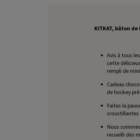
KITKAT, bâton de 
Avis à tous l
cette délicie
rempli de min
Cadeau chocol
de hockey pré
Faites la pau
croustillante
Nous sommes f
recueilli des 