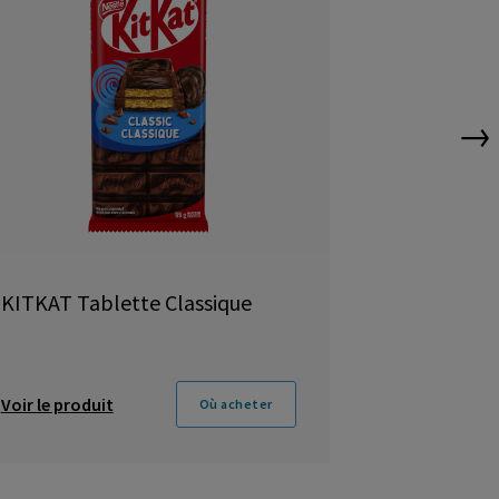
→
KITKAT Tablette Classique
KIT KAT C
d’arachid
Voir le produit
Voir le produ
Où acheter