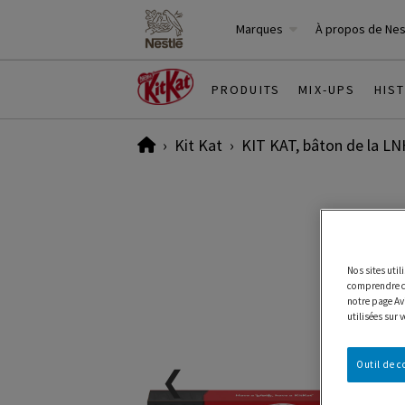
Marques
À propos de Ne
PRODUITS
MIX-UPS
HIS
Home
Kit Kat
KIT KAT, bâton de la LN
Nos sites uti
comprendre co
notre page Avi
utilisées sur 
Outil de 
❮