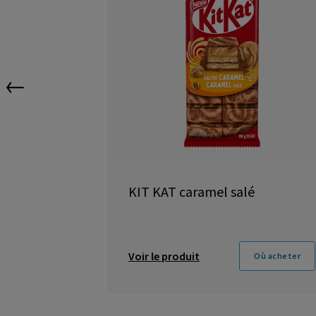
←
KIT KAT caramel salé
Voir le produit
Où acheter