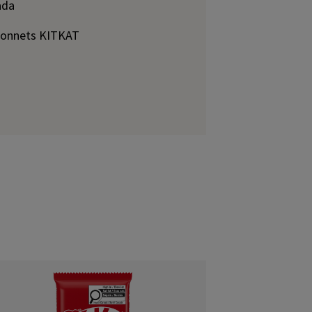
ada
âtonnets KITKAT