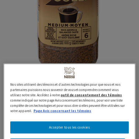
Nos sites utilisent des témoins et d’autres technologies pour que nous et nos
6 x 100g
GOLD
partenaires puissions nous souvenir de vous et comprendre comment vous
utilisez notre site. Accédez à notre
outil de consentement des témoins
Café instantané torréfié et
comme indiqué sur notre page Avis concernant les témoins, pour voir une liste
complète de ces technologies et pour nous dire si elles peuvent être utilisées sur
votre appareil.
Page Avis concernant les témoins
moulu NESCAFÉ GOLD
Accepter tous les cookies
Le café torréfié et moulu instantané de qualité