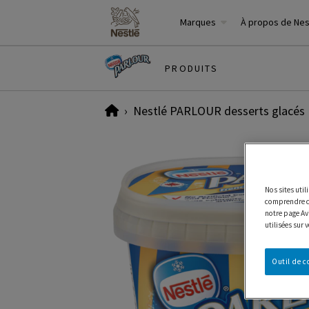
Marques
À propos de Ne
PRODUITS
Home
Nestlé PARLOUR desserts glacés
Nos sites uti
comprendre co
notre page Avi
utilisées sur 
Outil de 