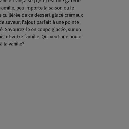
ille française (1,5 L) est une gâterie
 famille, peu importe la saison ou le
 cuillérée de ce dessert glacé crémeux
de saveur; l'ajout parfait à une pointe
é. Savourez-le en coupe glacée, sur un
is et votre famille. Qui veut une boule
 la vanille?