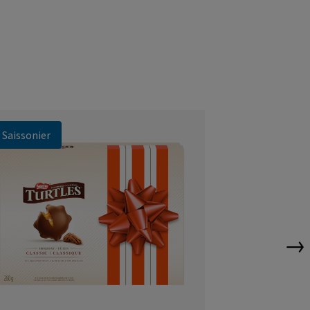
Saissonier
Saissonier
→