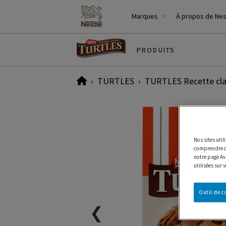
Marques
À propos de Ne
PRODUITS
Home
TURTLES
TURTLES Recette clas
Nos sites uti
comprendre co
notre page Avi
utilisées sur 
Outil de 
❮