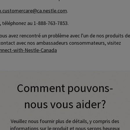
m.customercare@ca.nestle.com
.
le, téléphonez au 1-888-763-7853.
ous avez rencontré un problème avec l'un de nos produits d
n contact avec nos ambassadeurs consommateurs, visitez
onnect-with-Nestle-Canada
tent and call-to-action buttons. Use tab to navigate.
Comment pouvons-
nous vous aider?
Veuillez nous fournir plus de détails, y compris des
informations sur le produit et nous serons heureux