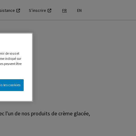
sistance
S’inscrire
FR
EN
e pour
nir de vous et
e indiqué sur
les peuvent être
s les cookies
ec l'un de nos produits de crème glacée,