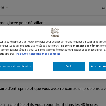
stlé
As
rème glacée pour détaillant
ientèle de crème glacé
lisent des témoins et d’autres technologies pour que nous et nos partenaires puissions nous souve
mment vous utilisez notre site. Accédez à notre
outil de consentement des témoins
comm
s concernant les témoins, pour voir une liste complète de ces technologies et pour nous dire si el
votre appareil.
Page Avis concernant les témoins
consentement des témoins
Déclic
Accepter tou
3
étaire d'entreprise et que vous avez rencontré un problème av
à la clientèle et ils vous répondront dans les 48 heures.