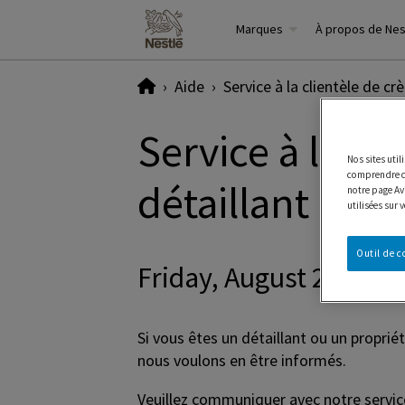
Marques
À propos de Ne
Home
Aide
Service à la clientèle de c
Service à la cl
Nos sites uti
comprendre co
détaillant
notre page Avi
utilisées sur 
Outil de 
Friday, August 25, 202
Si vous êtes un détaillant ou un propri
nous voulons en être informés.
Veuillez communiquer avec notre service 