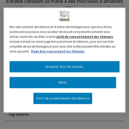
d’érable canadien se marie à des morceaux d’amandes
et de caramel pour une délicieuse gourmandise.
Préparée au Canada avec des produits laitiers
canadiens, sans colorants ni arômes artificiels. C’est
Nos sites utilisent des témoins et d’autres technologies pour que nous et nos
l’Extäzs!
partenaires puissions nous souvenir de vous et comprendre comment vous
utilisez notre site. Accédez à notre
outil de consentement des témoins
Où acheter
comme indiqué sur notre page Avis concernant les témoins, pour voir une liste
complète de ces technologies et pour nous dire si elles peuvent être utilisées sur
votre appareil.
Page Avis concernant les témoins
Accepter tous les cookies
Caractéristiques et avantages
Déclic
Information nutritionnelle
Outil de consentement des témoins
Ingrédients