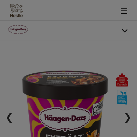
☰
❮
❯