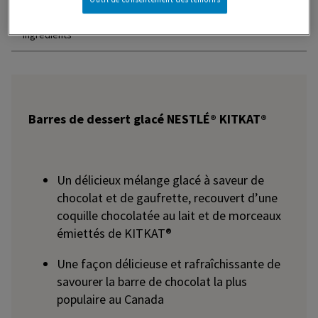
Ingrédients
Barres de dessert glacé NESTLÉ® KITKAT®
Un délicieux mélange glacé à saveur de
chocolat et de gaufrette, recouvert d’une
coquille chocolatée au lait et de morceaux
émiettés de KITKAT®
Une façon délicieuse et rafraîchissante de
savourer la barre de chocolat la plus
populaire au Canada