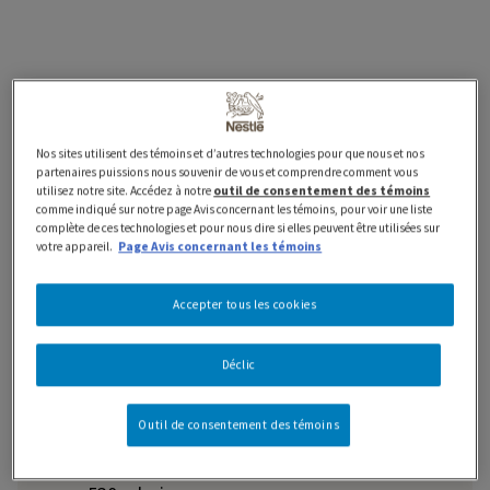
Caractéristiques et avantages
Nos sites utilisent des témoins et d’autres technologies pour que nous et nos
partenaires puissions nous souvenir de vous et comprendre comment vous
Information nutritionnelle
utilisez notre site. Accédez à notre
outil de consentement des témoins
comme indiqué sur notre page Avis concernant les témoins, pour voir une liste
complète de ces technologies et pour nous dire si elles peuvent être utilisées sur
Ingrédients
votre appareil.
Page Avis concernant les témoins
Accepter tous les cookies
Déclic
BOOST 2.24, fraise
Outil de consentement des témoins
Ce que contient votre BOOSTᴹᴰ* :