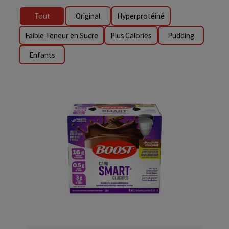
Tout
Original
Hyperprotéiné
Faible Teneur en Sucre
Plus Calories
Pudding
Enfants