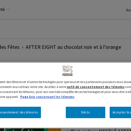
stlé
As
des Fêtes
AFTER EIGHT au chocolat noir et à l’orange
200 g
Nestle
AFTER EIGHT
Sa
AFTER EIGH
lisent des témoins et d’autres technologies pour que nous et nos partenaires puissions nous souve
mment vous utilisez notre site. Accédez à notre
outil de consentement des témoins
comm
s concernant les témoins, pour voir une liste complète de ces technologies et pour nous dire si el
noir et à l’
votre appareil.
Page Avis concernant les témoins
consentement des témoins
Déclic
Accepter tou
Lorsque vous cherchez à impre
des fêtes, il n'y a rien de te