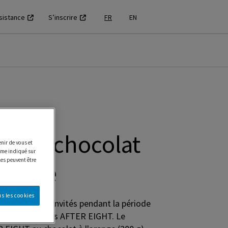
sistance
S’inscrire
FR
EN
issonier
T au chocolat
nir de vous et
e indiqué sur
les peuvent être
orange
s les cookies
ssionner vos invités pendant la période
l que les chocolats AFTER EIGHT. Le