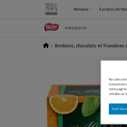
Marques
À propos de Ne
PRODUITS
Home
Bonbons, chocolats et friandises 
Nos sites uti
comprendre co
notre page Avi
utilisées sur 
Outil de 