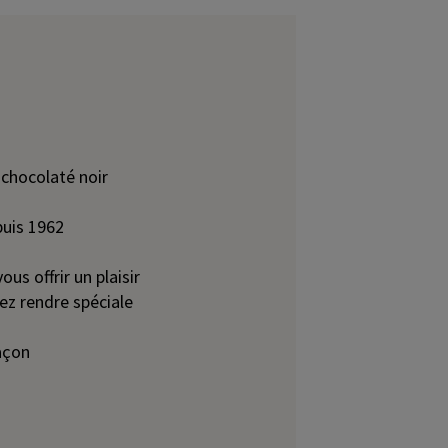
 chocolaté noir
uis 1962
us offrir un plaisir
tez rendre spéciale
açon