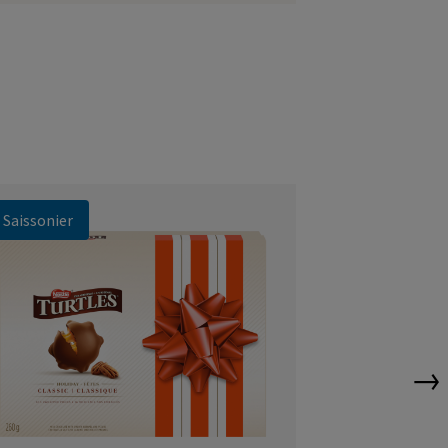
Saissonier
Saisonnier
→